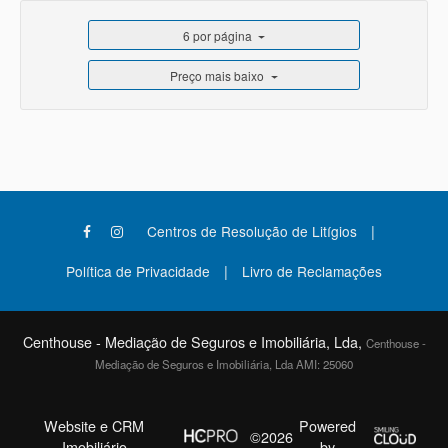
6 por página
Preço mais baixo
|
Centros de Resolução de Litígios
|
Política de Privacidade
Livro de Reclamações
Centhouse - Mediação de Seguros e Imobiliária, Lda,
Centhouse -
Mediação de Seguros e Imobiliária, Lda AMI: 25060
Website e CRM
Powered
©2026
Imobiliário
by