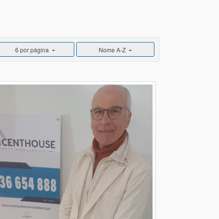
6 por página
Nome A-Z